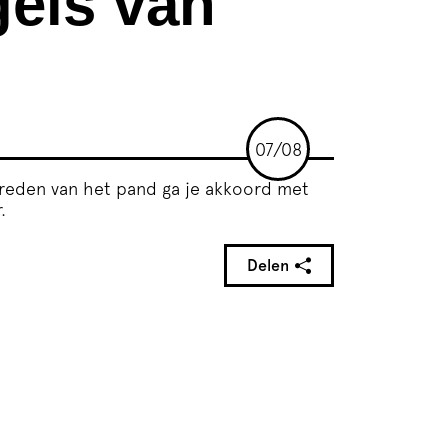
gels van
07/08
etreden van het pand ga je akkoord met
r
.
Delen