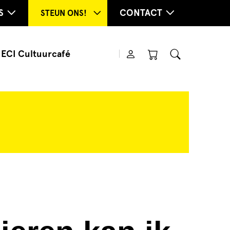
S
CONTACT
STEUN ONS!
ECI Cultuurcafé