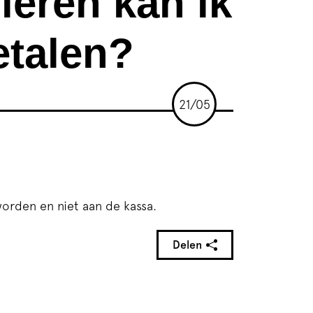
eren kan ik
etalen?
21/05
worden en niet aan de kassa.
Delen