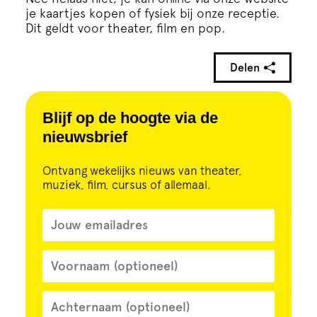
Cursus
je kaartjes kopen of fysiek bij onze receptie.
Dit geldt voor theater, film en pop.
Onderwijs
Delen
ECI Cultuurcafé
Blijf op de hoogte via de
nieuwsbrief
Over ons
Ontvang wekelijks nieuws van theater,
Contact
muziek, film, cursus of allemaal.
Steun ons