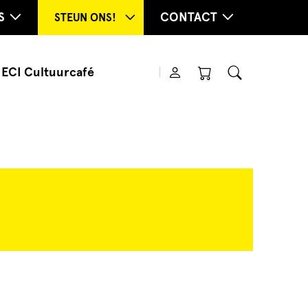
S
CONTACT
STEUN ONS!
ECI Cultuurcafé