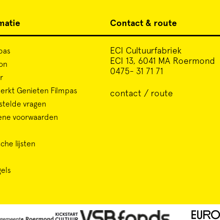
matie
Contact & route
ECI Cultuurfabriek
pas
ECI 13, 6041 MA Roermond
on
0475- 31 71 71
r
rkt Genieten Filmpas
contact / route
stelde vragen
ene voorwaarden
che lijsten
gels