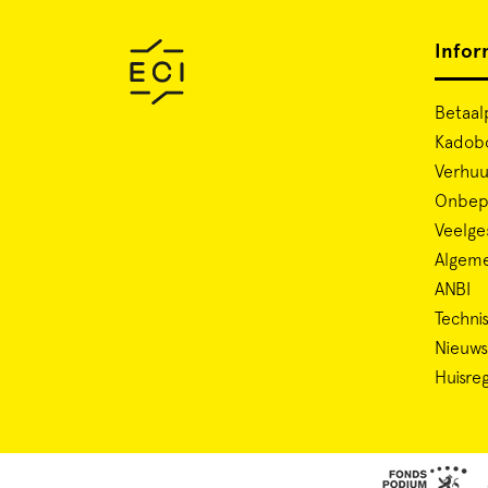
Infor
Betaal
Kadob
Verhuu
Onbepe
Veelge
Algem
ANBI
Technis
Nieuws
Huisre