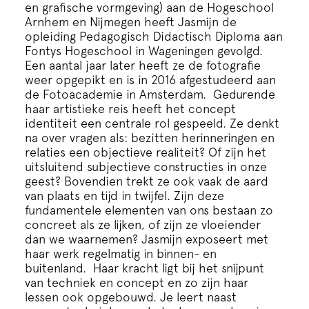
Cursus
en grafische vormgeving) aan de Hogeschool
Arnhem en Nijmegen heeft Jasmijn de
opleiding Pedagogisch Didactisch Diploma aan
Onderwijs
Fontys Hogeschool in Wageningen gevolgd.
Een aantal jaar later heeft ze de fotografie
weer opgepikt en is in 2016 afgestudeerd aan
ECI Cultuurcafé
de Fotoacademie in Amsterdam. Gedurende
haar artistieke reis heeft het concept
identiteit een centrale rol gespeeld. Ze denkt
Over ons
na over vragen als: bezitten herinneringen en
relaties een objectieve realiteit? Of zijn het
uitsluitend subjectieve constructies in onze
Contact
geest? Bovendien trekt ze ook vaak de aard
van plaats en tijd in twijfel. Zijn deze
fundamentele elementen van ons bestaan zo
Steun ons
concreet als ze lijken, of zijn ze vloeiender
dan we waarnemen? Jasmijn exposeert met
haar werk regelmatig in binnen- en
buitenland. Haar kracht ligt bij het snijpunt
van techniek en concept en zo zijn haar
lessen ook opgebouwd. Je leert naast