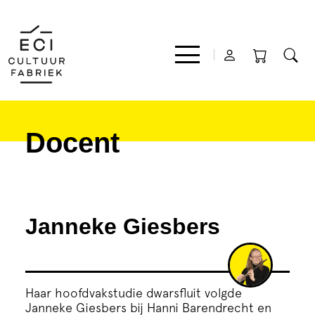
Docent
Film
Muziek
Janneke Giesbers
Theater
Expo
Haar hoofdvakstudie dwarsfluit volgde
Janneke Giesbers bij Hanni Barendrecht en