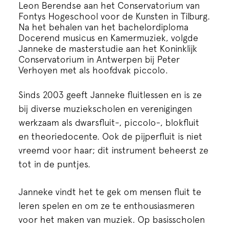
Cursus
Leon Berendse aan het Conservatorium van
Fontys Hogeschool voor de Kunsten in Tilburg.
Na het behalen van het bachelordiploma
Onderwijs
Docerend musicus en Kamermuziek, volgde
Janneke de masterstudie aan het Koninklijk
Conservatorium in Antwerpen bij Peter
ECI Cultuurcafé
Verhoyen met als hoofdvak piccolo.
Sinds 2003 geeft Janneke fluitlessen en is ze
Over ons
bij diverse muziekscholen en verenigingen
werkzaam als dwarsfluit-, piccolo-, blokfluit
Contact
en theoriedocente. Ook de pijperfluit is niet
vreemd voor haar; dit instrument beheerst ze
Steun ons
tot in de puntjes.
Janneke vindt het te gek om mensen fluit te
leren spelen en om ze te enthousiasmeren
voor het maken van muziek. Op basisscholen