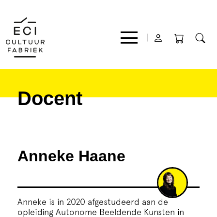
Docent
Film
Muziek
Anneke Haane
Theater
Expo
Anneke is in 2020 afgestudeerd aan de
opleiding Autonome Beeldende Kunsten in