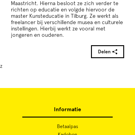
Cursus
Maastricht. Hierna besloot ze zich verder te
richten op educatie en volgde hiervoor de
master Kunsteducatie in Tilburg. Ze werkt als
Onderwijs
freelancer bij verschillende musea en culturele
instellingen. Hierbij werkt ze vooral met
jongeren en ouderen.
ECI Cultuurcafé
Delen
Over ons
z
Contact
Steun ons
Informatie
Betaalpas
Kadobon