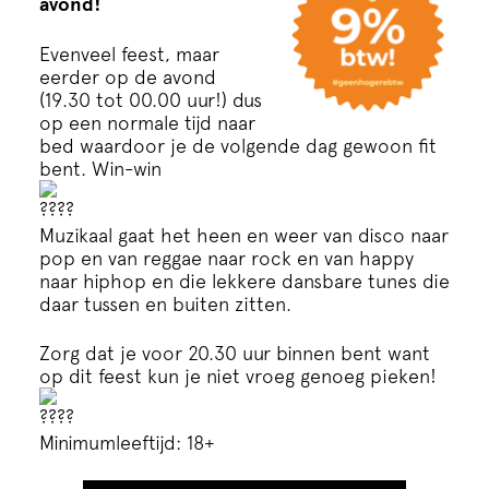
avond!
Cursus
Evenveel feest, maar
Onderwijs
eerder op de avond
(19.30 tot 00.00 uur!) dus
op een normale tijd naar
ECI Cultuurcafé
bed waardoor je de volgende dag gewoon fit
bent. Win-win
Over ons
Muzikaal gaat het heen en weer van disco naar
pop en van reggae naar rock en van happy
Contact
naar hiphop en die lekkere dansbare tunes die
daar tussen en buiten zitten.
Steun ons
Zorg dat je voor 20.30 uur binnen bent want
op dit feest kun je niet vroeg genoeg pieken!
Minimumleeftijd: 18+