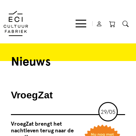
Nieuws
Film
Muziek
VroegZat
Theater
29/05
Expo
VroegZat brengt het
nachtleven terug naar de