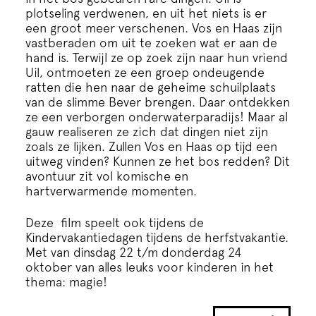
Cursus
plotseling verdwenen, en uit het niets is er
een groot meer verschenen. Vos en Haas zijn
vastberaden om uit te zoeken wat er aan de
Onderwijs
hand is. Terwijl ze op zoek zijn naar hun vriend
Uil, ontmoeten ze een groep ondeugende
ratten die hen naar de geheime schuilplaats
ECI Cultuurcafé
van de slimme Bever brengen. Daar ontdekken
ze een verborgen onderwaterparadijs! Maar al
gauw realiseren ze zich dat dingen niet zijn
Over ons
zoals ze lijken. Zullen Vos en Haas op tijd een
uitweg vinden? Kunnen ze het bos redden? Dit
avontuur zit vol komische en
Contact
hartverwarmende momenten.
Deze film speelt ook tijdens de
Steun ons
Kindervakantiedagen
tijdens de herfstvakantie.
Met van dinsdag 22 t/m donderdag 24
oktober van alles leuks voor kinderen in het
thema: magie!