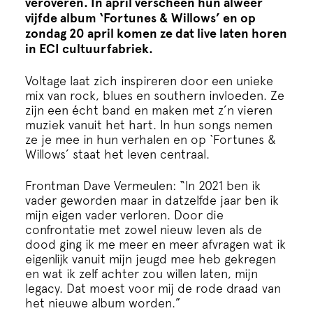
veroveren. In april verscheen hun alweer
Cursus
vijfde album ‘Fortunes & Willows’ en op
zondag 20 april komen ze dat live laten horen
Onderwijs
in ECI cultuurfabriek.
Voltage laat zich inspireren door een unieke
ECI Cultuurcafé
mix van rock, blues en southern invloeden. Ze
zijn een écht band en maken met z’n vieren
muziek vanuit het hart. In hun songs nemen
Over ons
ze je mee in hun verhalen en op ‘Fortunes &
Willows’ staat het leven centraal.
Contact
Frontman Dave Vermeulen: “In 2021 ben ik
vader geworden maar in datzelfde jaar ben ik
mijn eigen vader verloren. Door die
Steun ons
confrontatie met zowel nieuw leven als de
dood ging ik me meer en meer afvragen wat ik
eigenlijk vanuit mijn jeugd mee heb gekregen
en wat ik zelf achter zou willen laten, mijn
legacy. Dat moest voor mij de rode draad van
het nieuwe album worden.”