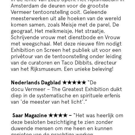
Cursus
Amsterdam de deuren voor de grootste
Vermeer tentoonstelling ooit. Geleende
meesterwerken uit alle hoeken van de wereld
Onderwijs
komen samen, zoals Meisje met de parel, De
geograaf, Het melkmeisje, Het straatje,
Schrijvende vrouw met dienstbode en Vrouw
ECI Cultuurcafé
met weegschaal. Met deze nieuwe film nodigt
Exhibition on Screen het publiek uit voor een
privétour van de tentoonstelling onder leiding
Over ons
van de curatoren en Taco Dibbits, directeur
van het Rijksmuseum. Een unieke beleving!
Contact
Nederlands Dagblad
★★★★★
“De
docu
Vermeer
– The Greatest Exhibition duikt
diep in de systematische en spirituele erfenis
Steun ons
van ‘de meester van het licht’.”
Saar Magazine
★★★★
–
“Het was heerlijk om
deze besloten bezichtiging te zien zonder
duwende mensen om me heen en kunnen
genieten van de prachtige werken