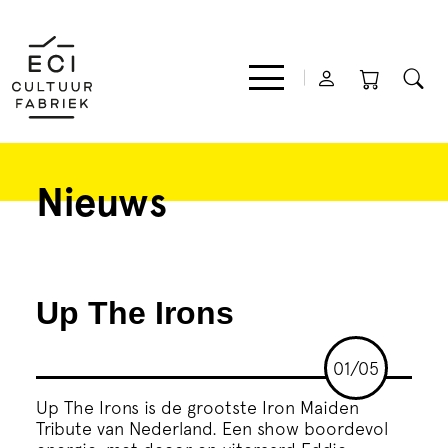
Nieuws
Film
Muziek
Up The Irons
Theater
01/05
Expo
Up The Irons is de grootste Iron Maiden
Tribute van Nederland. Een show boordevol