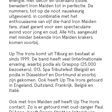
energie, met decor en uiteraard Eddie,
Cursus
benadert Iron Maiden tot in perfectie. De
nummers, tot op de noot nauwkeurig
uitgevoerd, in combinatie met het
Onderwijs
enthousiasme van vijf die-hard Iron Maiden
fans, staat garant voor een spectaculaire
avond voor jong en oud. Alle hits, aangevuld
ECI Cultuurcafé
met minder bekende Iron Maiden krakers
komen voorbij.
Over ons
Up The Irons komt uit Tilburg en bestaat al
sinds 1999. De band heeft veel (inter)nationale
Contact
ervaring, waarbij podia als Graspop (25.000
bezoekers), 013, Spa Tributefest (België) en
podia in Düsseldorf en Dortmund al voorbij
Steun ons
zijn gekomen. Ook heeft Up The Irons getourd
in Engeland, Duitsland, Frankrijk, België en
Italië.
Ook met Iron Maiden zelf heeft Up The Irons
contact. Zo is er getourd met oud-zanger Paul