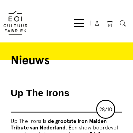
Nieuws
Film
Muziek
Up The Irons
Theater
28/10
Expo
Up The Irons is
de grootste Iron Maiden
Tribute van Nederland
. Een show boordevol