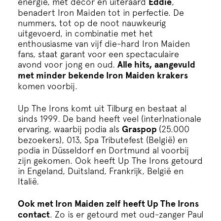
energie, met decor en uiteraard
Eddie
,
Cursus
benadert Iron Maiden tot in perfectie. De
nummers, tot op de noot nauwkeurig
Onderwijs
uitgevoerd, in combinatie met het
enthousiasme van vijf die-hard Iron Maiden
fans, staat garant voor een spectaculaire
ECI Cultuurcafé
avond voor jong en oud.
Alle hits, aangevuld
met minder bekende Iron Maiden krakers
komen voorbij.
Over ons
Up The Irons komt uit Tilburg en bestaat al
sinds 1999. De band heeft veel (inter)nationale
Contact
ervaring, waarbij podia als
Graspop
(25.000
bezoekers), 013, Spa Tributefest (België) en
podia in Düsseldorf en Dortmund al voorbij
Steun ons
zijn gekomen. Ook heeft Up The Irons getourd
in Engeland, Duitsland, Frankrijk, België en
Italië.
Ook met Iron Maiden zelf heeft Up The Irons
contact
. Zo is er getourd met oud-zanger Paul