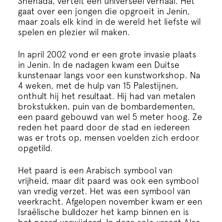
Shehada, vertelt een universeel verhaal. Het
Cursus
gaat over een jongen die opgroeit in Jenin,
maar zoals elk kind in de wereld het liefste wil
spelen en plezier wil maken.
Onderwijs
​In april 2002 vond er een grote invasie plaats
ECI Cultuurcafé
in Jenin. In de nadagen kwam een Duitse
kunstenaar langs voor een kunstworkshop. Na
4 weken, met de hulp van 15 Palestijnen,
Over ons
onthult hij het resultaat. Hij had van metalen
brokstukken, puin van de bombardementen,
een paard gebouwd van wel 5 meter hoog. Ze
Contact
reden het paard door de stad en iedereen
was er trots op, mensen voelden zich erdoor
opgetild.
Steun ons
Het paard is een Arabisch symbool van
vrijheid, maar dit paard was ook een symbool
van vredig verzet. Het was een symbool van
veerkracht. Afgelopen november kwam er een
Israëlische bulldozer het kamp binnen en is