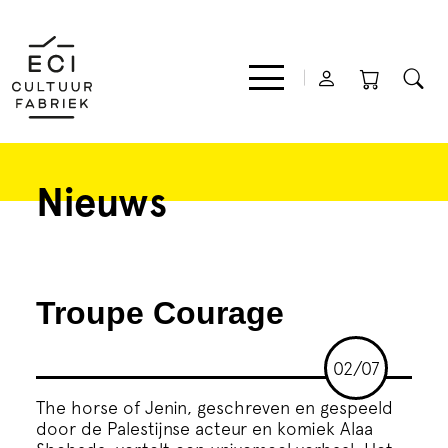
Nieuws
Film
Muziek
Troupe Courage
Theater
02/07
Expo
The horse of Jenin, geschreven en gespeeld
door de Palestijnse acteur en komiek Alaa