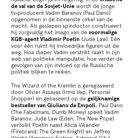
Cursus
de val van de Sovjet-Unie
wordt de jonge
tv‑producent Vadim Baranov (Paul Dano)
opgenomen in de binnenste cirkel van de
Onderwijs
macht. Als geslepen spindoctor construeert
hij zorgvuldig het imago van de
voormalige
KGB-agent Vladimir Poetin
(Jude Law). Eén
ECI Cultuurcafé
voor één ruimt hij invloedrijke figuren uit de
weg. Hoe dieper Vadim verstrikt raakt in zijn
web van politieke manipulatie, hoe verder de
Over ons
gevolgen van zijn invloed op de Russische
politiek blijken te reiken.
Contact
The Wizard of the Kremlin is geregisseerd
door Olivier Assayas (Irma Vep, Personal
Steun ons
Shopper) en gebaseerd op de
gelijknamige
bestseller van Giuliano da Empoli.
Paul Dano
(The Fabelmans, Dumb Money) speelt Vadim
Baranov, Jude Law (Eden, The New Pope)
vertolkt Poetin naast Alicia Vikander
(Firebrand, The Green Knight) en Jeffrey
Wright (American Fiction, Asteroid City).