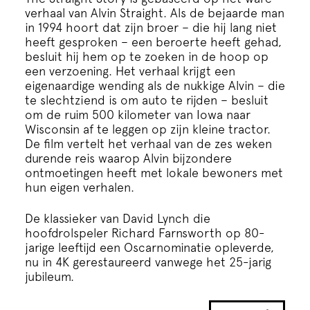
Cursus
verhaal van Alvin Straight. Als de bejaarde man
in 1994 hoort dat zijn broer – die hij lang niet
heeft gesproken – een beroerte heeft gehad,
Onderwijs
besluit hij hem op te zoeken in de hoop op
een verzoening. Het verhaal krijgt een
eigenaardige wending als de nukkige Alvin – die
ECI Cultuurcafé
te slechtziend is om auto te rijden – besluit
om de ruim 500 kilometer van Iowa naar
Wisconsin af te leggen op zijn kleine tractor.
Over ons
De film vertelt het verhaal van de zes weken
durende reis waarop Alvin bijzondere
ontmoetingen heeft met lokale bewoners met
Contact
hun eigen verhalen.
De klassieker van David Lynch die
Steun ons
hoofdrolspeler Richard Farnsworth op 80-
jarige leeftijd een Oscarnominatie opleverde,
nu in 4K gerestaureerd vanwege het 25-jarig
jubileum.