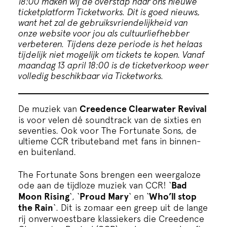
18:00 maken wij de overstap naar ons nieuwe
Cursus
ticketplatform Ticketworks. Dit is goed nieuws,
want het zal de gebruiksvriendelijkheid van
onze website voor jou als cultuurliefhebber
Onderwijs
verbeteren.
Tijdens deze periode is het helaas
tijdelijk niet mogelijk om tickets te kopen. Vanaf
maandag 13 april 18:00 is de ticketverkoop weer
ECI Cultuurcafé
volledig beschikbaar via Ticketworks.
Over ons
De muziek van
Creedence Clearwater Revival
is voor velen dé soundtrack van de sixties en
Contact
seventies. Ook voor The Fortunate Sons, de
ultieme CCR tributeband met fans in binnen-
en buitenland.
Steun ons
The Fortunate Sons brengen een weergaloze
ode aan de tijdloze muziek van CCR! ‘
Bad
Moon Rising
‘, ‘
Proud Mary
‘ en ‘
Who’ll stop
the Rain
‘. Dit is zomaar een greep uit de lange
rij onverwoestbare klassiekers die Creedence