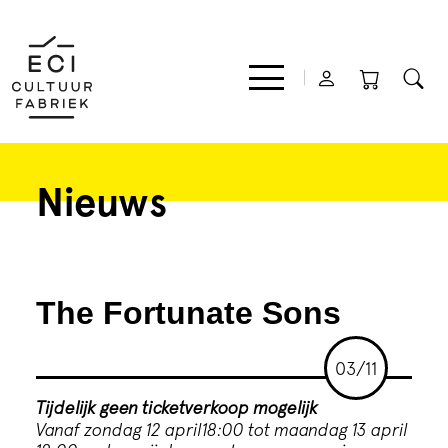
Nieuws
Film
Muziek
The Fortunate Sons
Theater
03/11
Expo
Tijdelijk geen ticketverkoop mogelijk
Vanaf zondag 12 april18:00 tot maandag 13 april