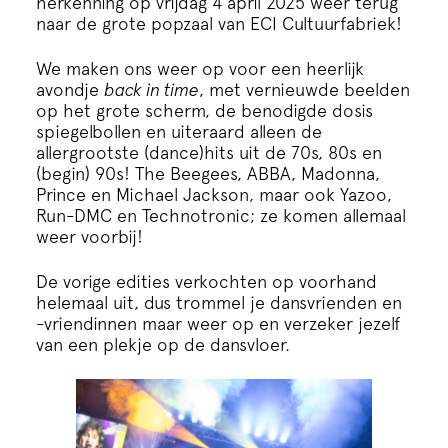
herkenning op vrijdag 4 april 2025 weer terug
Cursus
naar de grote popzaal van ECI Cultuurfabriek!
Onderwijs
We maken ons weer op voor een heerlijk
avondje
back in time
, met vernieuwde beelden
op het grote scherm, de benodigde dosis
ECI Cultuurcafé
spiegelbollen en uiteraard alleen de
allergrootste (dance)hits uit de 70s, 80s en
(begin) 90s! The Beegees, ABBA, Madonna,
Over ons
Prince en Michael Jackson, maar ook Yazoo,
Run-DMC en Technotronic; ze komen allemaal
weer voorbij!
Contact
De vorige edities verkochten op voorhand
helemaal uit, dus trommel je dansvrienden en
Steun ons
-vriendinnen maar weer op en verzeker jezelf
van een plekje op de dansvloer.