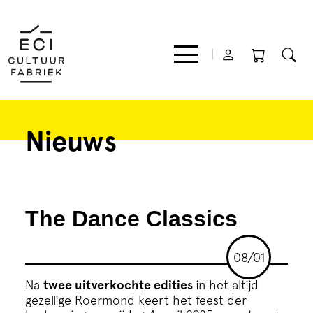
Nieuws
Film
Muziek
The Dance Classics
Theater
08/01
Expo
Na
twee uitverkochte edities
in het altijd
gezellige Roermond keert het feest der