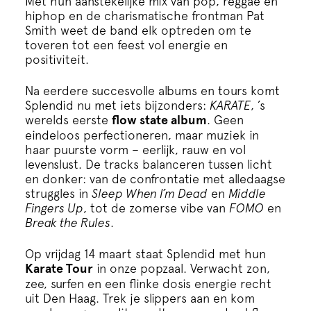
Met hun aanstekelijke mix van pop, reggae en
Cursus
hiphop en de charismatische frontman Pat
Smith weet de band elk optreden om te
toveren tot een feest vol energie en
Onderwijs
positiviteit.
ECI Cultuurcafé
Na eerdere succesvolle albums en tours komt
Splendid nu met iets bijzonders:
KARATE
, ’s
werelds eerste
flow state album
. Geen
Over ons
eindeloos perfectioneren, maar muziek in
haar puurste vorm – eerlijk, rauw en vol
levenslust. De tracks balanceren tussen licht
Contact
en donker: van de confrontatie met alledaagse
struggles in
Sleep When I’m Dead
en
Middle
Fingers Up
, tot de zomerse vibe van
FOMO
en
Steun ons
Break the Rules
.
Op vrijdag 14 maart staat Splendid met hun
Karate Tour
in onze popzaal. Verwacht zon,
zee, surfen en een flinke dosis energie recht
uit Den Haag. Trek je slippers aan en kom