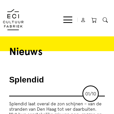
Nieuws
Film
Muziek
Splendid
Theater
01/10
Expo
Splendid laat overal de zon schijnen – van de
stranden van Den Haag tot ver daarbuiten.