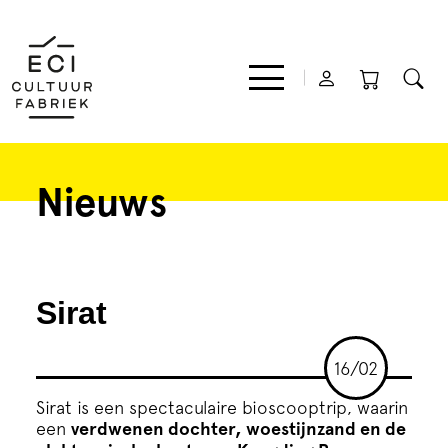
Nieuws
Film
Muziek
Sirat
Theater
16/02
Expo
Sirat is een spectaculaire bioscooptrip, waarin
een
verdwenen dochter, woestijnzand en de