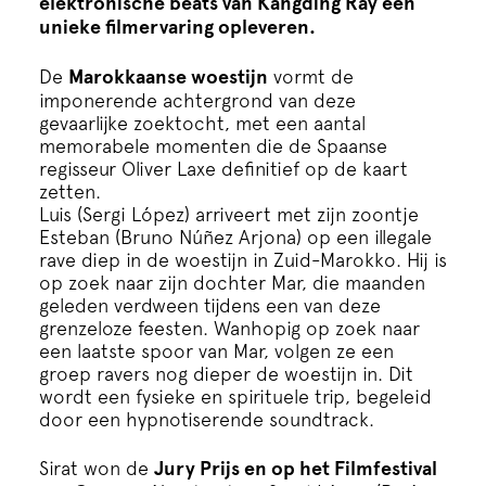
elektronische beats van Kangding Ray een
Cursus
unieke filmervaring opleveren.
Onderwijs
De
Marokkaanse woestijn
vormt de
imponerende achtergrond van deze
gevaarlijke zoektocht, met een aantal
ECI Cultuurcafé
memorabele momenten die de Spaanse
regisseur Oliver Laxe definitief op de kaart
zetten.
Over ons
Luis (Sergi López) arriveert met zijn zoontje
Esteban (Bruno Núñez Arjona) op een illegale
rave diep in de woestijn in Zuid-Marokko. Hij is
Contact
op zoek naar zijn dochter Mar, die maanden
geleden verdween tijdens een van deze
grenzeloze feesten. Wanhopig op zoek naar
Steun ons
een laatste spoor van Mar, volgen ze een
groep ravers nog dieper de woestijn in. Dit
wordt een fysieke en spirituele trip, begeleid
door een hypnotiserende soundtrack.
Sirat won de
Jury Prijs en op het Filmfestival