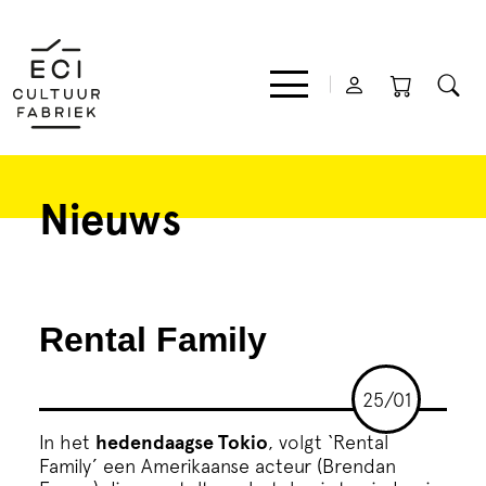
Nieuws
Film
Muziek
Rental Family
Theater
25/01
Expo
In het
hedendaagse Tokio
, volgt ‘Rental
Family’ een Amerikaanse acteur (Brendan