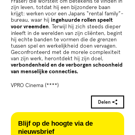
Fraser) die worstelt om betekenis te vinden in
Cursus
zijn leven, totdat hij een bijzondere baan
krijgt: werken voor een Japans “rental family”-
bureau, waar hij
ingehuurde rollen speelt
Onderwijs
voor vreemden
. Terwijl hij zich steeds dieper
inleeft in de werelden van zijn cliënten, begint
ECI Cultuurcafé
hij echte banden te vormen die de grenzen
tussen spel en werkelijkheid doen vervagen.
Geconfronteerd met de morele complexiteit
Over ons
van zijn werk, herontdekt hij zijn doel,
verbondenheid en de verborgen schoonheid
van menselijke connecties.
Contact
VPRO Cinema (****)
Steun ons
Delen
Blijf op de hoogte via de
nieuwsbrief