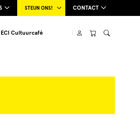
S
CONTACT
STEUN ONS!
ECI Cultuurcafé