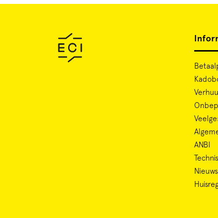
Infor
Betaal
Kadob
Verhuu
Onbepe
Veelge
Algem
ANBI
Technis
Nieuws
Huisre