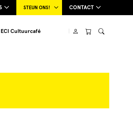
S
CONTACT
STEUN ONS!
ECI Cultuurcafé