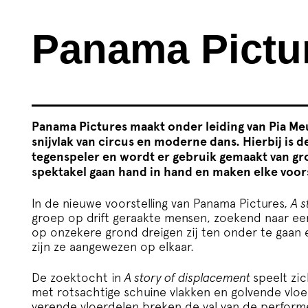
Panama Pictu
Panama Pictures maakt onder leiding van Pia Me
snijvlak van circus en moderne dans. Hierbij is 
tegenspeler en wordt er gebruik gemaakt van gr
spektakel gaan hand in hand en maken elke voors
In de nieuwe voorstelling van Panama Pictures,
A s
groep op drift geraakte mensen, zoekend naar ee
op onzekere grond dreigen zij ten onder te gaan e
zijn ze aangewezen op elkaar.
De zoektocht in
A story of displacement
speelt zi
met rotsachtige schuine vlakken en golvende vloerd
verende vloerdelen breken de val van de perform