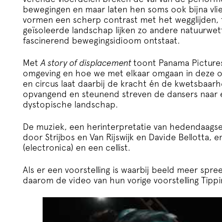
bewegingen en maar laten hen soms ook bijna vl
vormen een scherp contrast met het wegglijden, t
geïsoleerde landschap lijken zo andere natuurwe
fascinerend bewegingsidioom ontstaat.
Met
A story of displacement
toont Panama Picture
omgeving en hoe we met elkaar omgaan in deze on
en circus laat daarbij de kracht én de kwetsbaar
opvangend en steunend streven de dansers naar ee
dystopische landschap.
De muziek, een herinterpretatie van hedendaag
door Strijbos en Van Rijswijk en Davide Bellotta, e
(electronica) en een cellist.
Als er een voorstelling is waarbij beeld meer spre
daarom de video van hun vorige voorstelling Tippi