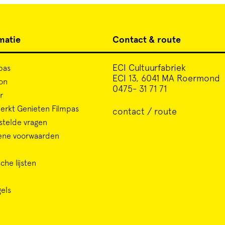
matie
Contact & route
ECI Cultuurfabriek
pas
ECI 13, 6041 MA Roermond
on
0475- 31 71 71
r
rkt Genieten Filmpas
contact / route
stelde vragen
ene voorwaarden
che lijsten
gels