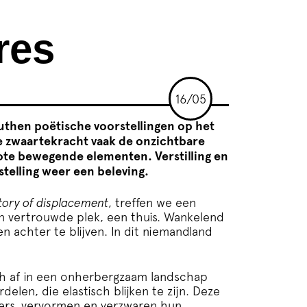
res
16/05
uthen poëtische voorstellingen op het
de zwaartekracht vaak de onzichtbare
ote bewegende elementen. Verstilling en
telling weer een beleving.
tory of displacement
, treffen we een
n vertrouwde plek, een thuis. Wankelend
n achter te blijven. In dit niemandland
ch af in een onherbergzaam landschap
elen, die elastisch blijken te zijn. Deze
ers, vervormen en verzwaren hun