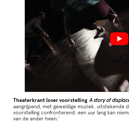
Theaterkrant (over voorstelling
A story of displa
aangrijpend, met geweldige muziek, uitstekende da
voorstelling confronterend: een uur lang kan ni
van de ander heen.’