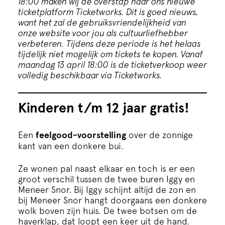
18:00 maken wij de overstap naar ons nieuwe
Cursus
ticketplatform Ticketworks. Dit is goed nieuws,
want het zal de gebruiksvriendelijkheid van
onze website voor jou als cultuurliefhebber
Onderwijs
verbeteren.
Tijdens deze periode is het helaas
tijdelijk niet mogelijk om tickets te kopen. Vanaf
maandag 13 april 18:00 is de ticketverkoop weer
ECI Cultuurcafé
volledig beschikbaar via Ticketworks.
Over ons
Kinderen t/m 12 jaar gratis!
Contact
Een
feelgood-voorstelling
over de zonnige
kant van een donkere bui.
Steun ons
Ze wonen pal naast elkaar en toch is er een
groot verschil tussen de twee buren Iggy en
Meneer Snor. Bij Iggy schijnt altijd de zon en
bij Meneer Snor hangt doorgaans een donkere
wolk boven zijn huis. De twee botsen om de
haverklap, dat loopt een keer uit de hand.