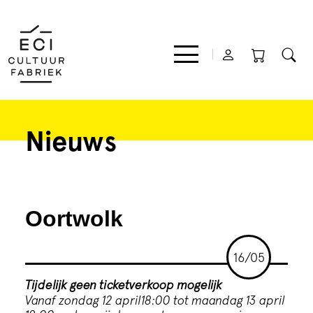
Nieuws
Film
Muziek
Oortwolk
Theater
16/05
Expo
Tijdelijk geen ticketverkoop mogelijk
Vanaf zondag 12 april18:00 tot maandag 13 april