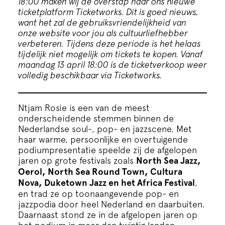
18:00 maken wij de overstap naar ons nieuwe
Cursus
ticketplatform Ticketworks. Dit is goed nieuws,
want het zal de gebruiksvriendelijkheid van
onze website voor jou als cultuurliefhebber
Onderwijs
verbeteren.
Tijdens deze periode is het helaas
tijdelijk niet mogelijk om tickets te kopen. Vanaf
maandag 13 april 18:00 is de ticketverkoop weer
ECI Cultuurcafé
volledig beschikbaar via Ticketworks.
Over ons
Ntjam Rosie is een van de meest
onderscheidende stemmen binnen de
Contact
Nederlandse soul-, pop- en jazzscene. Met
haar warme, persoonlijke en overtuigende
podiumpresentatie speelde zij de afgelopen
Steun ons
jaren op grote festivals zoals
North Sea Jazz,
Oerol, North Sea Round Town, Cultura
Nova, Duketown Jazz en het Africa Festival
,
en trad ze op toonaangevende pop- en
jazzpodia door heel Nederland en daarbuiten.
Daarnaast stond ze in de afgelopen jaren op