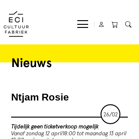
Nieuws
Film
Muziek
Ntjam Rosie
Theater
26/02
Expo
Tijdelijk geen ticketverkoop mogelijk
Vanaf zondag 12 april18:00 tot maandag 13 april