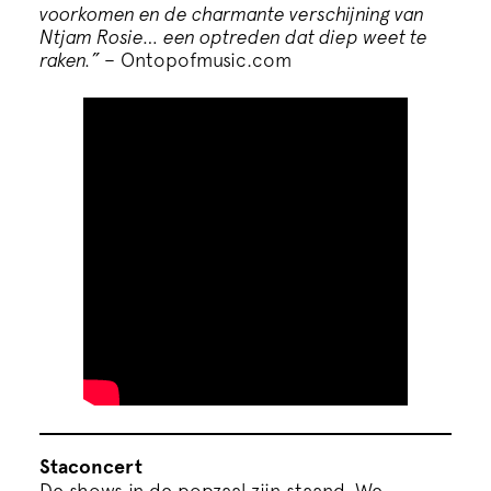
voorkomen en de charmante verschijning van
Ntjam Rosie… een optreden dat diep weet te
raken.”
– Ontopofmusic.com
Staconcert
De shows in de popzaal zijn staand. We