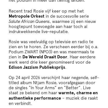
het podium in meer dan twintig landen.
Recent trad Rosie vijf keer op met het
Metropole Orkest
in de succesvolle serie
Salute African Queens
, waarmee zij een nieuw
hoogtepunt toevoegde aan haar toch al
indrukwekkende live-reputatie.
Rosie was veelvuldig op televisie en radio te
zien en te horen. Ze verscheen eerder bij o.a.
Podium ZWART (NPO3) en was meermaals te
zien in
De Wereld Draait Door
. Haar eerdere
werk werd drie keer genomineerd voor de
Edison Jazzism Publieksprijs
.
Op 24 april 2026 verschijnt haar negende, self-
titled album Ntjam Rosie, voorafgegaan door
de singles “In Your Arms” en “Better”. Live
staat ze bekend om haar
warmte, charme en
authentieke performance
– muziek die raakt
en verbindt.