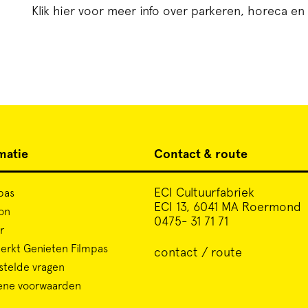
Klik hier voor meer info over parkeren, horeca en 
matie
Contact & route
ECI Cultuurfabriek
pas
ECI 13, 6041 MA Roermond
on
0475- 31 71 71
r
rkt Genieten Filmpas
contact / route
stelde vragen
ene voorwaarden