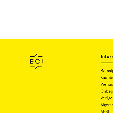
Infor
Betaal
Kadob
Verhuu
Onbepe
Veelge
Algem
ANBI