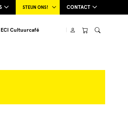
S
CONTACT
STEUN ONS!
ECI Cultuurcafé