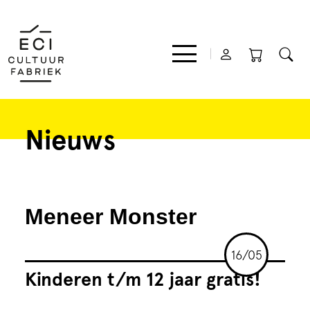
Nieuws
Film
Muziek
Meneer Monster
Theater
16/05
Expo
Kinderen t/m 12 jaar gratis!