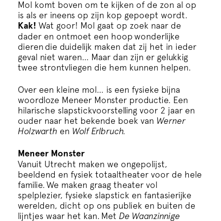
Cursus
Mol komt boven om te kijken of de zon al op
is als er ineens op zijn kop gepoept wordt.
Kak!
Wat goor! Mol gaat op zoek naar de
Onderwijs
dader en ontmoet een hoop wonderlijke
dieren die duidelijk maken dat zij het in ieder
geval niet waren… Maar dan zijn er gelukkig
ECI Cultuurcafé
twee strontvliegen die hem kunnen helpen.
Over een kleine mol… is een fysieke bijna
Over ons
woordloze Meneer Monster productie. Een
hilarische slapstickvoorstelling voor 2 jaar en
ouder naar het bekende boek van
Werner
Contact
Holzwarth
en
Wolf Erlbruch.
Meneer Monster
Steun ons
Vanuit Utrecht maken we ongepolijst,
beeldend en fysiek totaaltheater voor de hele
familie. We maken graag theater vol
spelplezier, fysieke slapstick en fantasierijke
werelden, dicht op ons publiek en buiten de
lijntjes waar het kan. Met
De Waanzinnige