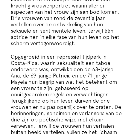
Cursus
krachtig vrouwenportret waarin allerlei
aspecten van het vrouw zijn aan bod komen.
Drie vrouwen van rond de zeventig jaar
Onderwijs
vertellen over de ontwikkeling van hun
seksuele en sentimentele leven, terwijl één
actrice hen in elke fase van hun leven op het
ECI Cultuurcafé
scherm vertegenwoordigt.
Opgegroeid in een repressief tijdperk in
Over ons
Costa-Rica, waarin seksualiteit een taboe
onderwerp was, ontwikkelden de 68-jarige
Ana, de 69-jarige Patricia en de 71-jarige
Contact
Mayela hun begrip van wat het betekent om
een vrouw te zijn, gebaseerd op
onuitgesproken regels en verwachtingen.
Steun ons
Terugkijkend op hun leven durven de drie
vrouwen er nu pas openlijk over te praten. De
herinneringen, geheimen en verlangens van de
drie zijn op poëtische wijze met elkaar
verweven. Terwijl de vrouwen hun verhalen
buiten beeld vertellen, vullen ze het lichaam