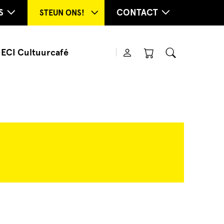
S
CONTACT
STEUN ONS!
ECI Cultuurcafé