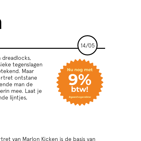
n
14/05
n dreadlocks,
sieke tegenslagen
etekend. Maar
rtret ontstane
ekende man de
erin mee. Laat je
e lijntjes,
ret van Marlon Kicken is de basis van