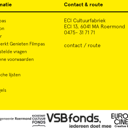
matie
Contact & route
ECI Cultuurfabriek
pas
ECI 13, 6041 MA Roermond
on
0475- 31 71 71
r
rkt Genieten Filmpas
contact / route
stelde vragen
ene voorwaarden
che lijsten
gels