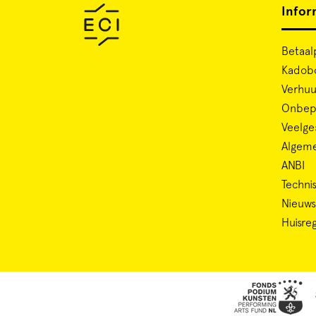
Infor
Betaal
Kadob
Verhuu
Onbepe
Veelge
Algem
ANBI
Technis
Nieuws
Huisre