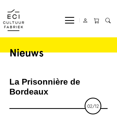
Nieuws
Film
Muziek
La Prisonnière de
Theater
Bordeaux
Expo
02/12