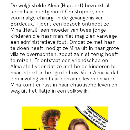
Cursus
De welgestelde Alma (Huppert) bezoekt al
jaren haar echtgenoot Christopher, een
voormalige chirurg, in de gevangenis van
Onderwijs
Bordeaux. Tijdens een bezoek ontmoet ze
Mina (Herzi), een moeder van twee jonge
kinderen die haar man niet mag zien vanwege
ECI Cultuurcafé
een administratieve fout. Omdat ze met haar
te doen heeft, nodigt ze Mina uit in haar grote
villa te overnachten, zodat ze niet terug hoeft
Over ons
te reizen. Er ontstaat een vriendschap en
Alma stelt voor dat ze met beide kinderen bij
haar intrekt in het grote huis. Voor Alma is dat
Contact
een invulling van haar eenzame leven en voor
Mina komt er rust in haar chaotische leven en
weg uit het flatje in een volkswijk.
Steun ons