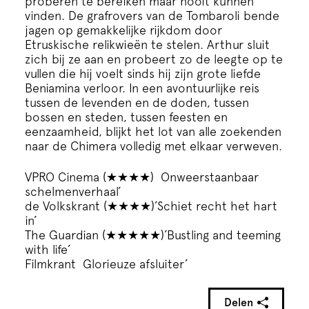
proberen te bereiken maar nooit kunnen
Cursus
vinden. De grafrovers van de Tombaroli bende
jagen op gemakkelijke rijkdom door
Etruskische relikwieën te stelen. Arthur sluit
Onderwijs
zich bij ze aan en probeert zo de leegte op te
vullen die hij voelt sinds hij zijn grote liefde
Beniamina verloor. In een avontuurlijke reis
ECI Cultuurcafé
tussen de levenden en de doden, tussen
bossen en steden, tussen feesten en
eenzaamheid, blijkt het lot van alle zoekenden
Over ons
naar de Chimera volledig met elkaar verweven.
Contact
VPRO Cinema (★★★★) Onweerstaanbaar
schelmenverhaal’
de Volkskrant (★★★★)’Schiet recht het hart
Steun ons
in’
The Guardian (★★★★★)’Bustling and teeming
with life’
Filmkrant Glorieuze afsluiter’
Delen