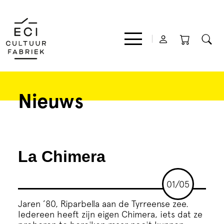
Nieuws
Film
Muziek
La Chimera
Theater
01/05
Expo
Jaren ’80, Riparbella aan de Tyrreense zee.
Iedereen heeft zijn eigen Chimera, iets dat ze