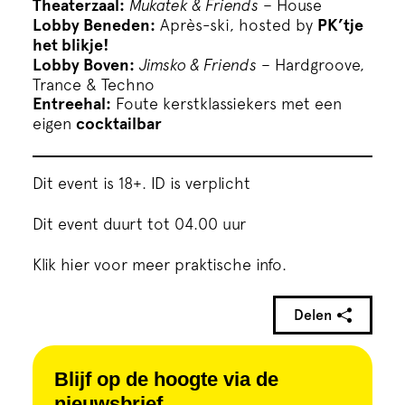
Theaterzaal:
Mukatek & Friends
– House
Lobby Beneden:
Après-ski, hosted by
PK’tje
het blikje!
Lobby Boven:
Jimsko & Friends
– Hardgroove,
Trance & Techno
Entreehal:
Foute kerstklassiekers met een
eigen
cocktailbar
Dit event is 18+. ID is verplicht
Dit event duurt tot 04.00 uur
Klik hier voor meer praktische info.
Delen
Blijf op de hoogte via de
nieuwsbrief