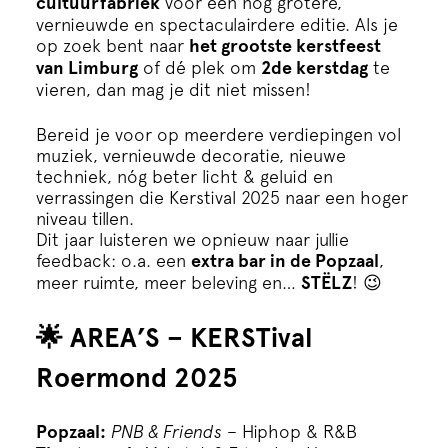
cultuurfabriek
voor een nóg grotere,
Cursus
vernieuwde en spectaculairdere editie. Als je
op zoek bent naar
het grootste kerstfeest
Onderwijs
van Limburg
of dé plek om
2de kerstdag
te
vieren, dan mag je dit niet missen!
ECI Cultuurcafé
Bereid je voor op meerdere verdiepingen vol
muziek, vernieuwde decoratie, nieuwe
techniek, nóg beter licht & geluid en
Over ons
verrassingen die Kerstival 2025 naar een hoger
niveau tillen.
Dit jaar luisteren we opnieuw naar jullie
Contact
feedback: o.a. een
extra bar in de Popzaal
,
meer ruimte, meer beleving en…
STËLZ
! 😉
Steun ons
🌟
AREA’S – KERSTival
Roermond 2025
Popzaal:
PNB & Friends
– Hiphop & R&B