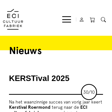
Nieuws
Film
Muziek
KERSTival 2025
Theater
30/10
Expo
Na het waanzinnige succes van vorig jaar keert
Kerstival Roermond
terug naar de
ECI