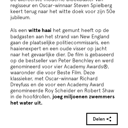
Cursus
regisseur en Oscar-winnaar Steven Spielberg
keert terug naar het witte doek voor zijn 50e
jubileum.
Onderwijs
Als een
witte haai
het gemunt heeft op de
badgasten aan het strand van New England
ECI Cultuurcafé
gaan de plaatselijke politiecommissaris, een
haaienexpert en een oude visser op jacht
naar het gevaarlijke dier. De film is gebaseerd
Over ons
op de bestseller van Peter Benchley en werd
genomineerd voor vier Academy Awards®,
waaronder die voor Beste Film. Deze
Contact
klassieker, met Oscar-winnaar Richard
Dreyfuss en de voor een Academy Award
genomineerde Roy Scheider en Robert Shaw
Steun ons
in de hoofdrollen,
joeg miljoenen zwemmers
het water uit.
Delen