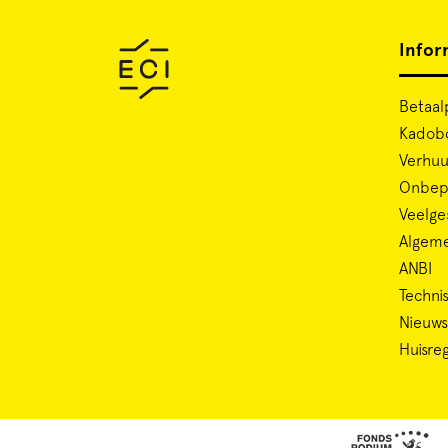
Infor
Betaal
Kadob
Verhuu
Onbepe
Veelge
Algem
ANBI
Technis
Nieuws
Huisre