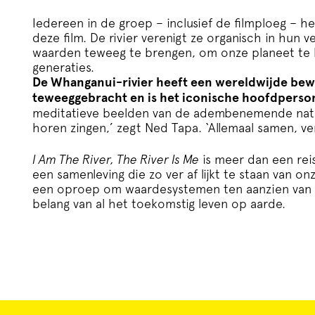
Iedereen in de groep – inclusief de filmploeg – 
deze film. De rivier verenigt ze organisch in hun
waarden teweeg te brengen, om onze planeet te
generaties.
De Whanganui-rivier heeft een wereldwijde bewe
teweeggebracht en is het iconische hoofdperson
meditatieve beelden van de adembenemende natuur. 
horen zingen,’ zegt Ned Tapa. ‘Allemaal samen, v
I Am The River, The River Is Me
is meer dan een re
een samenleving die zo ver af lijkt te staan van on
een oproep om waardesystemen ten aanzien van 
belang van al het toekomstig leven op aarde.