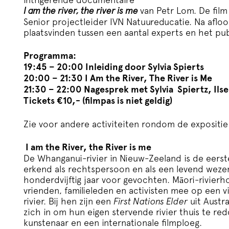
I am the river, the river is me
van Petr Lom. De film
Senior projectleider IVN Natuureducatie. Na afloo
plaatsvinden tussen een aantal experts en het pub
Programma:
19:45 – 20:00 Inleiding door
Sylvia Spierts
20:00 – 21:30 I Am the River, The River is Me
21:30 – 22:00 Nagesprek met
Sylvia Spiertz, Il
Tickets €10,- (filmpas is niet geldig)
Zie voor andere activiteiten rondom de expositi
I am the River, the River is me
De Whanganui-rivier in Nieuw-Zeeland is de eerste
erkend als rechtspersoon en als een levend wez
honderdvijftig jaar voor gevochten. Māori-rivie
vrienden, familieleden en activisten mee op een v
rivier. Bij hen zijn een
First Nations Elder
uit Austra
zich in om hun eigen stervende rivier thuis te re
kunstenaar en een internationale filmploeg.