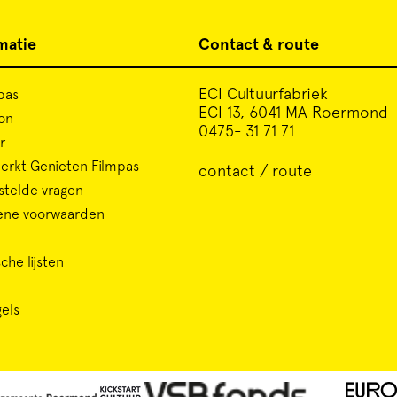
matie
Contact & route
ECI Cultuurfabriek
pas
ECI 13, 6041 MA Roermond
on
0475- 31 71 71
r
rkt Genieten Filmpas
contact / route
stelde vragen
ene voorwaarden
che lijsten
gels