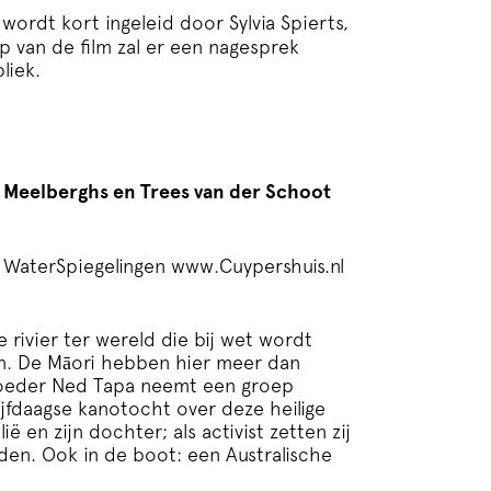
 wordt kort ingeleid door Sylvia Spierts,
p van de film zal er een nagesprek
liek.
se Meelberghs en Trees van der Schoot
e WaterSpiegelingen
www.Cuypershuis.nl
 rivier ter wereld die bij wet wordt
en. De Māori hebben hier meer dan
rhoeder Ned Tapa neemt een groep
ijfdaagse kanotocht over deze heilige
lië en zijn dochter; als activist zetten zij
dden. Ook in de boot: een Australische