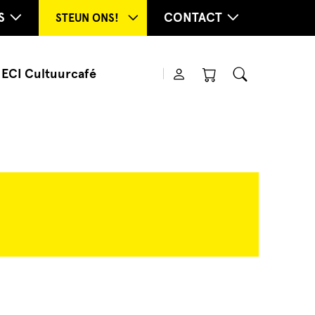
S
CONTACT
STEUN ONS!
ECI Cultuurcafé