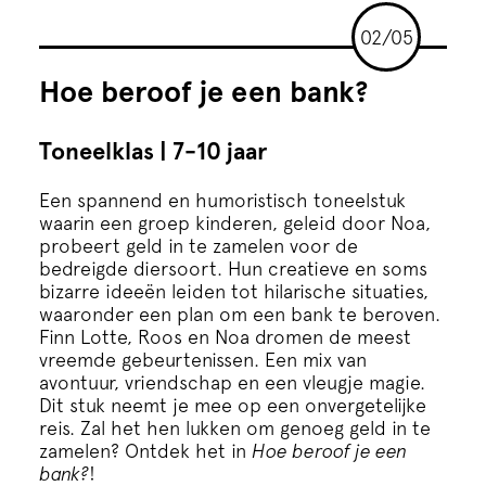
Cursus
02/05
Onderwijs
Hoe beroof je een bank?
ECI Cultuurcafé
Toneelklas | 7-10 jaar
Een spannend en humoristisch toneelstuk
Over ons
waarin een groep kinderen, geleid door Noa,
probeert geld in te zamelen voor de
bedreigde diersoort. Hun creatieve en soms
Contact
bizarre ideeën leiden tot hilarische situaties,
waaronder een plan om een bank te beroven.
Finn Lotte, Roos en Noa dromen de meest
Steun ons
vreemde gebeurtenissen. Een mix van
avontuur, vriendschap en een vleugje magie.
Dit stuk neemt je mee op een onvergetelijke
reis. Zal het hen lukken om genoeg geld in te
zamelen? Ontdek het in
Hoe beroof je een
bank?
!