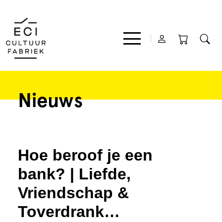
Nieuws
Film
Muziek
Hoe beroof je een
Theater
bank? | Liefde,
Vriendschap &
Expo
Toverdrank…