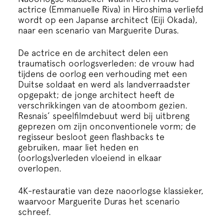
Cursus
actrice (Emmanuelle Riva) in Hiroshima verliefd
wordt op een Japanse architect (Eiji Okada),
naar een scenario van Marguerite Duras.
Onderwijs
De actrice en de architect delen een
traumatisch oorlogsverleden: de vrouw had
ECI Cultuurcafé
tijdens de oorlog een verhouding met een
Duitse soldaat en werd als landverraadster
opgepakt; de jonge architect heeft de
Over ons
verschrikkingen van de atoombom gezien.
Resnais’ speelfilmdebuut werd bij uitbreng
geprezen om zijn onconventionele vorm; de
Contact
regisseur besloot geen flashbacks te
gebruiken, maar liet heden en
(oorlogs)verleden vloeiend in elkaar
Steun ons
overlopen.
4K-restauratie van deze naoorlogse klassieker,
waarvoor Marguerite Duras het scenario
schreef.