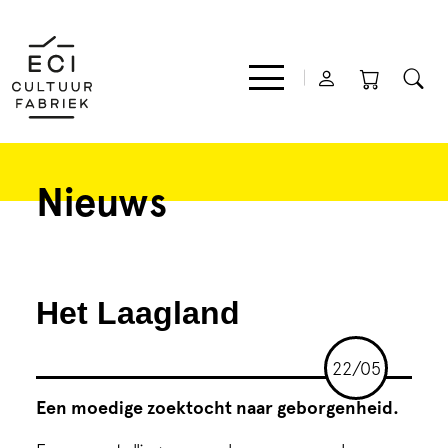
Nieuws
Film
Muziek
Het Laagland
Theater
22/05
Expo
Een moedige zoektocht naar geborgenheid.