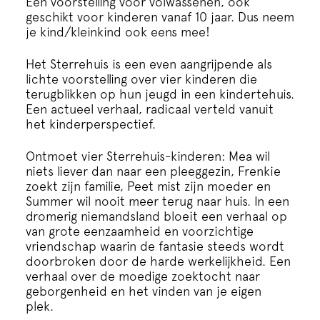
Een voorstelling voor volwassenen, ook
Cursus
geschikt voor kinderen vanaf 10 jaar. Dus neem
je kind/kleinkind ook eens mee!
Onderwijs
Het Sterrehuis is een even aangrijpende als
lichte voorstelling over vier kinderen die
ECI Cultuurcafé
terugblikken op hun jeugd in een kindertehuis.
Een actueel verhaal, radicaal verteld vanuit
het kinderperspectief.
Over ons
Ontmoet vier Sterrehuis-kinderen: Mea wil
niets liever dan naar een pleeggezin, Frenkie
Contact
zoekt zijn familie, Peet mist zijn moeder en
Summer wil nooit meer terug naar huis. In een
dromerig niemandsland bloeit een verhaal op
Steun ons
van grote eenzaamheid en voorzichtige
vriendschap waarin de fantasie steeds wordt
doorbroken door de harde werkelijkheid. Een
verhaal over de moedige zoektocht naar
geborgenheid en het vinden van je eigen
plek.