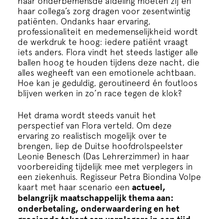
haar onderbemensde afdeling moeten zij en
Cursus
haar collega’s zorg dragen voor zesentwintig
patiënten. Ondanks haar ervaring,
professionaliteit en medemenselijkheid wordt
Onderwijs
de werkdruk te hoog: iedere patiënt vraagt
iets anders. Flora vindt het steeds lastiger alle
ballen hoog te houden tijdens deze nacht, die
ECI Cultuurcafé
alles wegheeft van een emotionele achtbaan.
Hoe kan je geduldig, geroutineerd én foutloos
blijven werken in zo’n race tegen de klok?
Over ons
Het drama wordt steeds vanuit het
Contact
perspectief van Flora verteld. Om deze
ervaring zo realistisch mogelijk over te
brengen, liep de Duitse hoofdrolspeelster
Steun ons
Leonie Benesch (Das Lehrerzimmer) in haar
voorbereiding tijdelijk mee met verplegers in
een ziekenhuis. Regisseur Petra Biondina Volpe
kaart met haar scenario een
actueel,
belangrijk maatschappelijk thema aan:
onderbetaling, onderwaardering en het