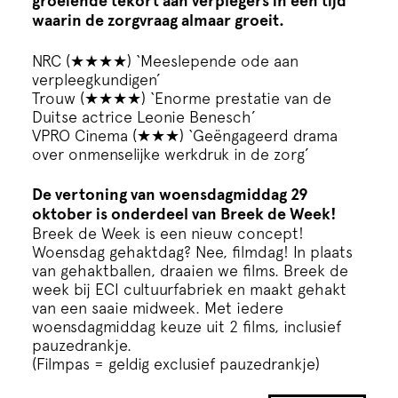
groeiende tekort aan verplegers in een tijd
waarin de zorgvraag almaar groeit.
NRC (★★★★) ‘Meeslepende ode aan
verpleegkundigen’
Trouw (★★★★) ‘Enorme prestatie van de
Duitse actrice Leonie Benesch’
VPRO Cinema (★★★) ‘Geëngageerd drama
over onmenselijke werkdruk in de zorg’
De vertoning van woensdagmiddag 29
oktober is onderdeel van Breek de Week!
Breek de Week
is een nieuw concept!
Woensdag gehaktdag? Nee, filmdag! In plaats
van gehaktballen, draaien we films. Breek de
week bij ECI cultuurfabriek en maakt gehakt
van een saaie midweek. Met iedere
woensdagmiddag keuze uit 2 films, inclusief
pauzedrankje.
(Filmpas = geldig exclusief pauzedrankje)