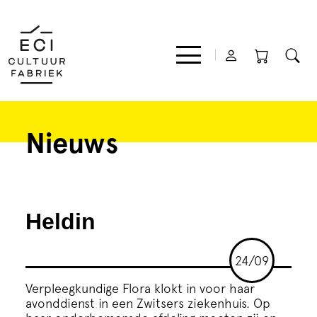
Nieuws
Film
Muziek
Heldin
Theater
24/09
Expo
Verpleegkundige Flora klokt in voor haar
avonddienst in een Zwitsers ziekenhuis. Op