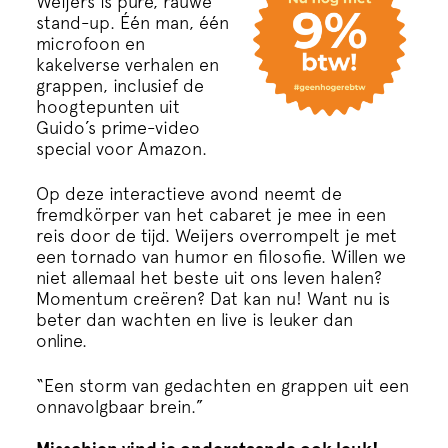
Weijers is pure, rauwe
Cursus
stand-up. Één man, één
microfoon en
kakelverse verhalen en
Onderwijs
grappen, inclusief de
hoogtepunten uit
Guido’s prime-video
ECI Cultuurcafé
special voor Amazon.
Over ons
Op deze interactieve avond neemt de
fremdkörper van het cabaret je mee in een
reis door de tijd. Weijers overrompelt je met
Contact
een tornado van humor en filosofie. Willen we
niet allemaal het beste uit ons leven halen?
Momentum creëren? Dat kan nu! Want nu is
Steun ons
beter dan wachten en live is leuker dan
online.
“Een storm van gedachten en grappen uit een
onnavolgbaar brein.”