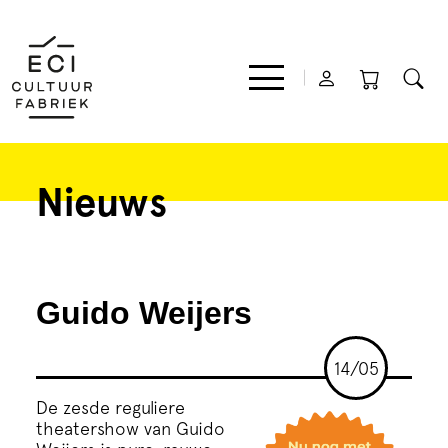
Nieuws
Film
Muziek
Guido Weijers
Theater
14/05
Expo
De zesde reguliere
theatershow van Guido