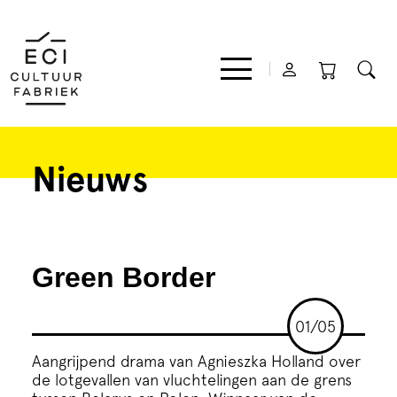
Nieuws
Film
Muziek
Green Border
Theater
01/05
Expo
Aangrijpend drama van Agnieszka Holland over
de lotgevallen van vluchtelingen aan de grens