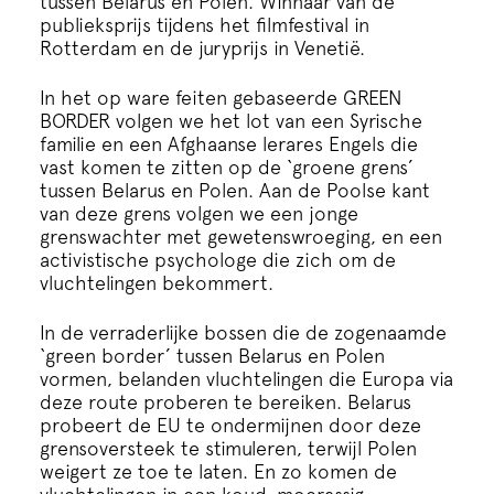
tussen Belarus en Polen. Winnaar van de
Cursus
publieksprijs tijdens het filmfestival in
Rotterdam en de juryprijs in Venetië.
Onderwijs
In het op ware feiten gebaseerde GREEN
BORDER volgen we het lot van een Syrische
ECI Cultuurcafé
familie en een Afghaanse lerares Engels die
vast komen te zitten op de ‘groene grens’
tussen Belarus en Polen. Aan de Poolse kant
Over ons
van deze grens volgen we een jonge
grenswachter met gewetenswroeging, en een
activistische psychologe die zich om de
Contact
vluchtelingen bekommert.
In de verraderlijke bossen die de zogenaamde
Steun ons
‘green border’ tussen Belarus en Polen
vormen, belanden vluchtelingen die Europa via
deze route proberen te bereiken. Belarus
probeert de EU te ondermijnen door deze
grensoversteek te stimuleren, terwijl Polen
weigert ze toe te laten. En zo komen de