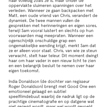
haar volledig zoals ze is, maar onder de
Cursus
oppervlakte sluimeren spanningen over het
verleden. Wanneer ze gaan backpacken met
Matt, een oude vriend van Chris, verandert de
Onderwijs
dynamiek. De twee mannen vullen de
gesprekken met herinneringen en eigen sores,
terwijl Sam vooral luistert en slechts op hun
ECI Cultuurcafé
voorwaarden mag meepraten. Wanneer een
ogenschijnlijk onschuldige grap een
ongemakkelijke wending krijgt, merkt Sam dat
Over ons
ze er alleen voor staat. Chris, van wie ze steun
verwacht, stelt haar teleur. Dit moment dwingt
haar om haar vader in een nieuw licht te zien
Contact
en een belangrijk besluit te nemen over haar
eigen toekomst.
Steun ons
India Donaldson (de dochter van regisseur
Roger Donaldson) brengt met Good One een
emotioneel gelaagd en subtiel
speelfilmdebuut waarbij de nadruk ligt op de
prachtige cinematografie en op datgene wat
niet gezegd wordt, maar wel wordt gevoeld.