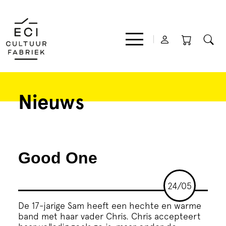
Nieuws
Film
Muziek
Good One
Theater
24/05
Expo
De 17-jarige Sam heeft een hechte en warme
band met haar vader Chris. Chris accepteert