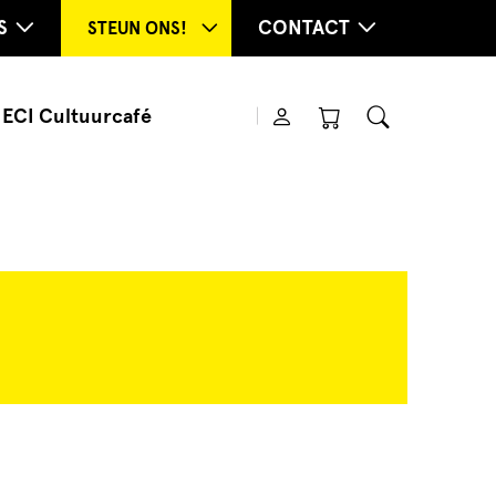
S
CONTACT
STEUN ONS!
ECI Cultuurcafé