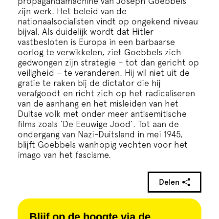
propagandamachine van Joseph Goebbels
Cursus
zijn werk. Het beleid van de
nationaalsocialisten vindt op ongekend niveau
bijval. Als duidelijk wordt dat Hitler
Onderwijs
vastbesloten is Europa in een barbaarse
oorlog te verwikkelen, ziet Goebbels zich
gedwongen zijn strategie – tot dan gericht op
ECI Cultuurcafé
veiligheid – te veranderen. Hij wil niet uit de
gratie te raken bij de dictator die hij
verafgoodt en richt zich op het radicaliseren
Over ons
van de aanhang en het misleiden van het
Duitse volk met onder meer antisemitische
films zoals ‘De Eeuwige Jood’. Tot aan de
Contact
ondergang van Nazi-Duitsland in mei 1945,
blijft Goebbels wanhopig vechten voor het
imago van het fascisme.
Steun ons
Delen
Blijf op de hoogte via de