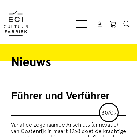
Nieuws
Film
Muziek
Führer und Verführer
Theater
30/09
Expo
Vanaf de zogenaamde Anschluss (annexatie)
van Oostenrijk in maart 1938 doet de krachtige