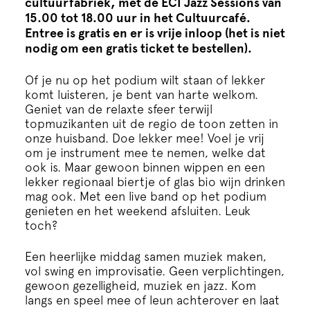
cultuurfabriek, met de ECI Jazz Sessions van
Cursus
15.00 tot 18.00 uur in het Cultuurcafé.
Entree is gratis en er is vrije inloop (het is niet
Onderwijs
nodig om een gratis ticket te bestellen).
Of je nu op het podium wilt staan of lekker
ECI Cultuurcafé
komt luisteren, je bent van harte welkom.
Geniet van de relaxte sfeer terwijl
topmuzikanten uit de regio de toon zetten in
Over ons
onze huisband. Doe lekker mee! Voel je vrij
om je instrument mee te nemen, welke dat
ook is. Maar gewoon binnen wippen en een
Contact
lekker regionaal biertje of glas bio wijn drinken
mag ook. Met een live band op het podium
genieten en het weekend afsluiten. Leuk
Steun ons
toch?
Een heerlijke middag samen muziek maken,
vol swing en improvisatie. Geen verplichtingen,
gewoon gezelligheid, muziek en jazz. Kom
langs en speel mee of leun achterover en laat