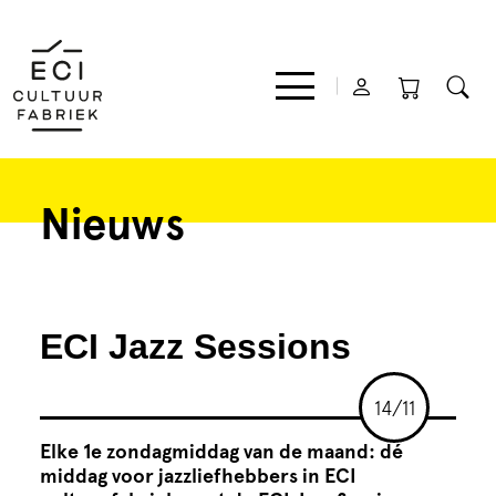
Nieuws
Film
Muziek
ECI Jazz Sessions
Theater
14/11
Expo
Elke 1e zondagmiddag van de maand: dé
middag voor jazzliefhebbers in ECI