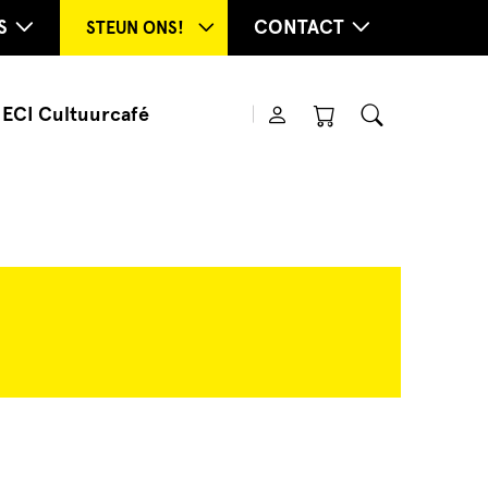
S
CONTACT
STEUN ONS!
ECI Cultuurcafé