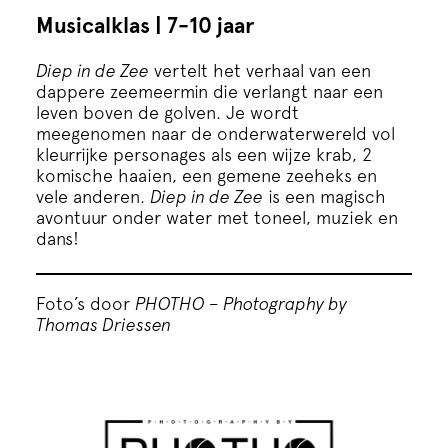
Cursus
Musicalklas | 7-10 jaar
Onderwijs
Diep in de Zee
vertelt het verhaal van een
dappere zeemeermin die verlangt naar een
leven boven de golven. Je wordt
ECI Cultuurcafé
meegenomen naar de onderwaterwereld vol
kleurrijke personages als een wijze krab, 2
komische haaien, een gemene zeeheks en
Over ons
vele anderen.
Diep in de Zee
is een magisch
avontuur onder water met toneel, muziek en
dans!
Contact
Foto’s door
PHOTHO – Photography by
Steun ons
Thomas Driessen