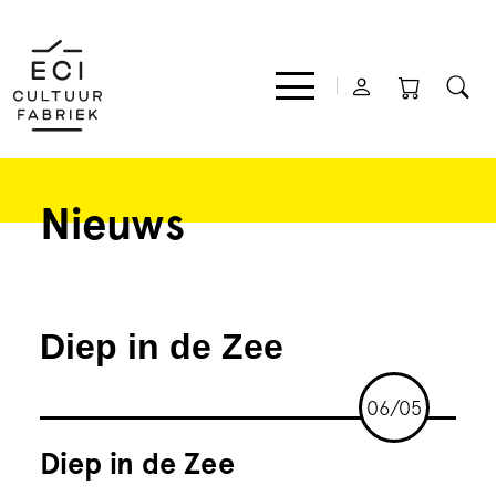
Nieuws
Film
Muziek
Diep in de Zee
Theater
06/05
Expo
Diep in de Zee