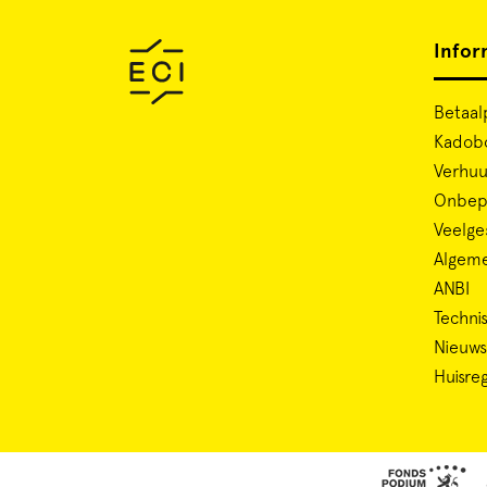
Infor
Betaal
Kadob
Verhuu
Onbepe
Veelge
Algem
ANBI
Technis
Nieuws
Huisre