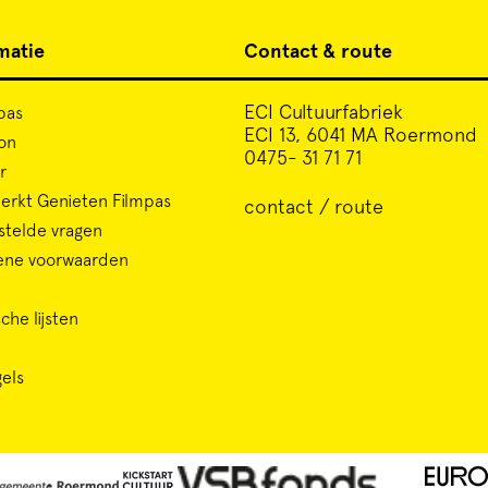
matie
Contact & route
ECI Cultuurfabriek
pas
ECI 13, 6041 MA Roermond
on
0475- 31 71 71
r
rkt Genieten Filmpas
contact / route
stelde vragen
ene voorwaarden
che lijsten
gels