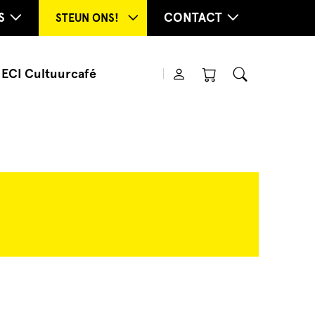
S
CONTACT
STEUN ONS!
ECI Cultuurcafé