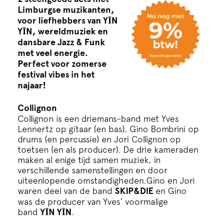
Cursus
Limburgse muzikanten,
voor liefhebbers van YĪN
YĪN, wereldmuziek en
Onderwijs
dansbare Jazz & Funk
met veel energie.
Perfect voor zomerse
ECI Cultuurcafé
festival vibes in het
najaar!
Over ons
Collignon
Collignon is een driemans-band met Yves
Contact
Lennertz op gitaar (en bas), Gino Bombrini op
drums (en percussie) en Jori Collignon op
toetsen (en als producer). De drie kameraden
Steun ons
maken al enige tijd samen muziek, in
verschillende samenstellingen en door
uiteenlopende omstandigheden.Gino en Jori
waren deel van de band
SKIP&DIE
en Gino
was de producer van Yves’ voormalige
band
YĪN YĪN
.