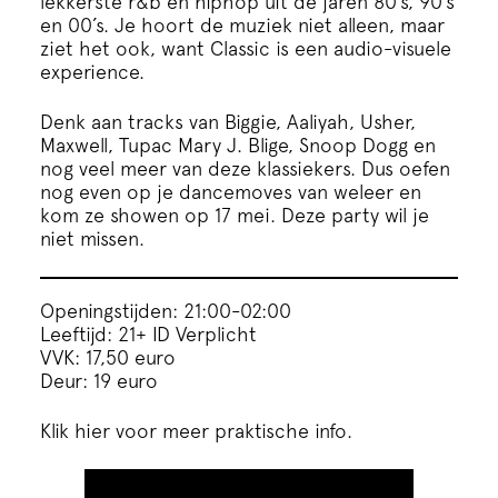
lekkerste r&b en hiphop uit de jaren 80’s, 90’s
Cursus
en 00’s. Je hoort de muziek niet alleen, maar
ziet het ook, want Classic is een audio-visuele
experience.
Onderwijs
Denk aan tracks van Biggie, Aaliyah, Usher,
ECI Cultuurcafé
Maxwell, Tupac Mary J. Blige, Snoop Dogg en
nog veel meer van deze klassiekers. Dus oefen
nog even op je dancemoves van weleer en
Over ons
kom ze showen op 17 mei. Deze party wil je
niet missen.
Contact
Openingstijden: 21:00-02:00
Leeftijd: 21+ ID Verplicht
Steun ons
VVK: 17,50 euro
Deur: 19 euro
Klik hier voor meer praktische info.