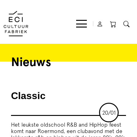
Nieuws
Film
Muziek
Classic
Theater
20/01
Expo
Het leukste oldschool R&B and HipHop feest
komt naar Roermond, een clubavond met de