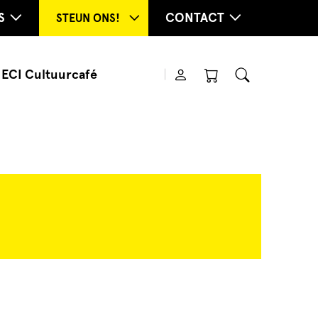
S
CONTACT
STEUN ONS!
ECI Cultuurcafé