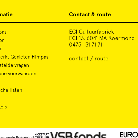
matie
Contact & route
ECI Cultuurfabriek
pas
ECI 13, 6041 MA Roermond
on
0475- 31 71 71
r
rkt Genieten Filmpas
contact / route
stelde vragen
ene voorwaarden
che lijsten
gels